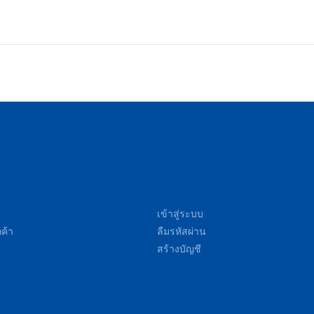
เข้าสู่ระบบ
ค้า
ลืมรหัสผ่าน
สร้างบัญชี