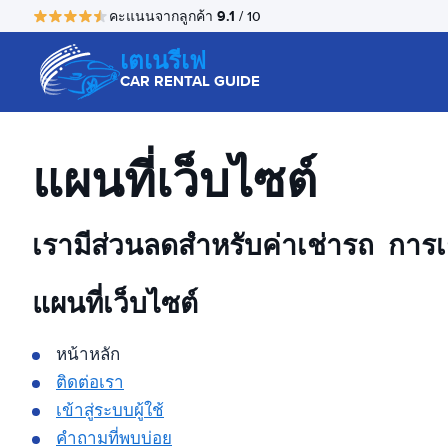
9.1
คะแนนจากลูกค้า
/ 10
เตเนรีเฟ
CAR RENTAL GUIDE
แผนที่เว็บไซต์
เรามีส่วนลดสำหรับค่าเช่ารถ การ
แผนที่เว็บไซต์
หน้าหลัก
ติดต่อเรา
เข้าสู่ระบบผู้ใช้
คำถามที่พบบ่อย