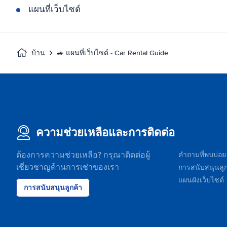
แผนที่เว็บไซต์
บ้าน
🚙 แผนที่เว็บไซต์ - Car Rental Guide
ความช่วยเหลือและการติดต่อ
ต้องการความช่วยเหลือ? กรุณาติดต่อผู้
คำถามที่พบบ่อย
เชี่ยวชาญด้านการเช่าของเรา
การสนับสนุนลูก
แผนผังเว็บไซต์
การสนับสนุนลูกค้า