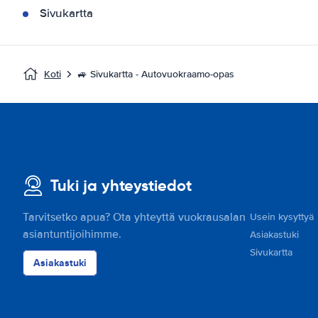
Sivukartta
Koti
🚙 Sivukartta - Autovuokraamo-opas
Tuki ja yhteystiedot
Tarvitsetko apua? Ota yhteyttä vuokrausalan
Usein kysyttyä
asiantuntijoihimme.
Asiakastuki
Sivukartta
Asiakastuki