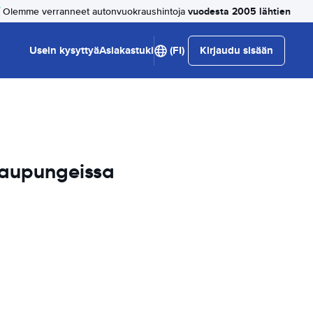
vuodesta 2005 lähtien
Olemme verranneet autonvuokraushintoja
Usein kysyttyä
Asiakastuki
(FI)
Kirjaudu sisään
kaupungeissa