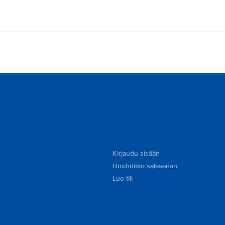
Kirjaudu sisään
Unohditko salasanan
Luo tili