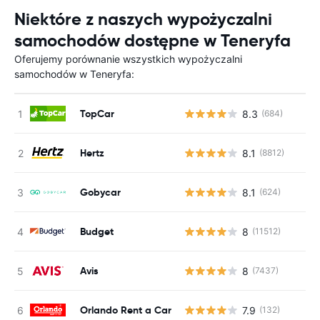
Niektóre z naszych wypożyczalni
samochodów dostępne w Teneryfa
Oferujemy porównanie wszystkich wypożyczalni
samochodów w Teneryfa:
TopCar
8.3
(684)
Hertz
8.1
(8812)
Gobycar
8.1
(624)
Budget
8
(11512)
Avis
8
(7437)
Orlando Rent a Car
7.9
(132)