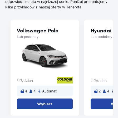
odpowiednie auta w najniższej cenie. Poniżej prezentujemy
kilka przykładów z naszej oferty w Teneryfa.
Volkswagen Polo
Hyundai i1
Lub podobny
Lub podobny
Od
Od
/dzień
/dzień
4
4
Automat
2
4
A
Wybierz
Wyb