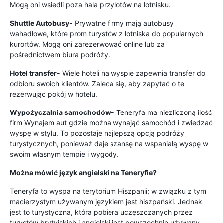
Mogą oni wsiedli poza hala przylotów na lotnisku.
Shuttle Autobusy-
Prywatne firmy mają autobusy
wahadłowe, które prom turystów z lotniska do popularnych
kurortów. Mogą oni zarezerwować online lub za
pośrednictwem biura podróży.
Hotel transfer-
Wiele hoteli na wyspie zapewnia transfer do
odbioru swoich klientów. Zaleca się, aby zapytać o te
rezerwując pokój w hotelu.
Wypożyczalnia samochodów-
Teneryfa ma niezliczoną ilość
firm Wynajem aut gdzie można wynająć samochód i zwiedzać
wyspę w stylu. To pozostaje najlepszą opcją podróży
turystycznych, ponieważ daje szansę na wspaniałą wyspę w
swoim własnym tempie i wygody.
Można mówić język angielski na Teneryfie?
Teneryfa to wyspa na terytorium Hiszpanii; w związku z tym
macierzystym używanym językiem jest hiszpański. Jednak
jest to turystyczna, która pobiera uczęszczanych przez
turystów brytyjskich i angielski jest powszechnie używany.