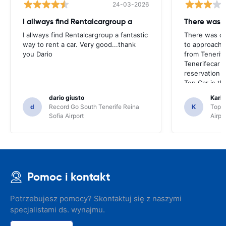
24-03-2026
I allways find Rentalcargroup a
There was 
I allways find Rentalcargroup a fantastic
There was co
way to rent a car. Very good...thank
to approach a
you Dario
from Tenerife
Tenerifecar 
reservation e
Top Car is th
dario giusto
Kari 
d
Record Go South Tenerife Reina
K
TopCa
Sofia Airport
Airpo
Pomoc i kontakt
Potrzebujesz pomocy? Skontaktuj się z naszymi
specjalistami ds. wynajmu.