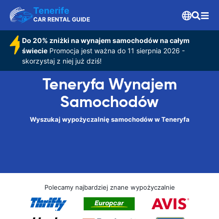
Tenerife
CAR RENTAL GUIDE
Do 20% zniżki na wynajem samochodów na całym
świecie
Promocja jest ważna do 11 sierpnia 2026 -
skorzystaj z niej już dziś!
Teneryfa Wynajem
Samochodów
Wyszukaj wypożyczalnię samochodów w Teneryfa
Polecamy najbardziej znane wypożyczalnie