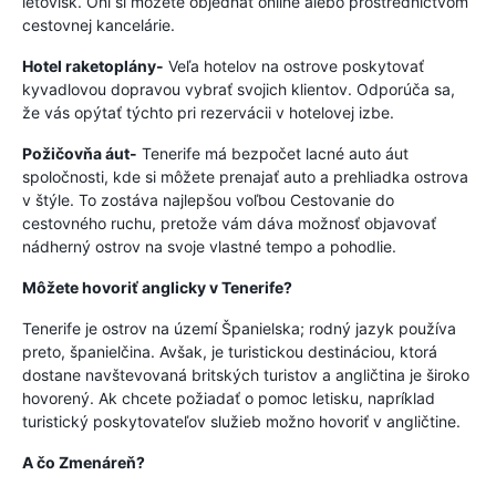
letovísk. Oni si môžete objednať online alebo prostredníctvom
cestovnej kancelárie.
Hotel raketoplány-
Veľa hotelov na ostrove poskytovať
kyvadlovou dopravou vybrať svojich klientov. Odporúča sa,
že vás opýtať týchto pri rezervácii v hotelovej izbe.
Požičovňa áut-
Tenerife má bezpočet lacné auto áut
spoločnosti, kde si môžete prenajať auto a prehliadka ostrova
v štýle. To zostáva najlepšou voľbou Cestovanie do
cestovného ruchu, pretože vám dáva možnosť objavovať
nádherný ostrov na svoje vlastné tempo a pohodlie.
Môžete hovoriť anglicky v Tenerife?
Tenerife je ostrov na území Španielska; rodný jazyk používa
preto, španielčina. Avšak, je turistickou destináciou, ktorá
dostane navštevovaná britských turistov a angličtina je široko
hovorený. Ak chcete požiadať o pomoc letisku, napríklad
turistický poskytovateľov služieb možno hovoriť v angličtine.
A čo Zmenáreň?