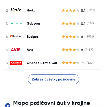
Hertz
8.1
(8812)
Gobycar
8.1
(624)
Budget
8
(11512)
Avis
8
(7437)
Orlando Rent a Car
7.9
(132)
Zobraziť všetky požičovne
Mapa požičovní áut v krajine