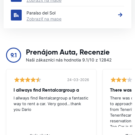
Zobraziť na mape
Paraíso del Sol
Zobraziť na mape
Prenájom Auta, Recenzie
9.1
Naši zákazníci nás hodnotia 9.1/10 z 12842
24-03-2026
I allways find Rentalcargroup a
There was 
I allways find Rentalcargroup a fantastic
There was co
way to rent a car. Very good...thank
to approach a
you Dario
from Tenerife
Tenerifecar 
reservation e
Top Car is th