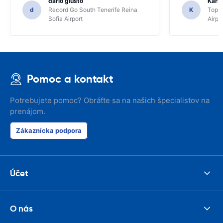
dario giusto
Kari 
d
Record Go South Tenerife Reina
K
TopCa
Sofia Airport
Airpo
Pomoc a kontakt
Potrebujete pomoc? Obráťte sa na našich špecialistov na
prenájom.
Zákaznícka podpora
Účet
O nás