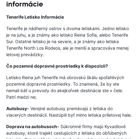
informácie
Tenerife
Letisko
Informácie
Tenerife je nádherný ostrov s dvoma letiskami. Jedno letisko
je na juhu, a je známy ako letisko Reina Sofia, alebo Tenerife
Sur. Ostatné letisko je na severe, a je známy ako letiska
Tenerife North Los Rodeos, ale je menší a spracováva menej
letovej prevádzky.
Čo pozemné dopravné prostriedky k dispozícii?
Letisko Reina juh Tenerife má obrovskú škálu spoľahlivých
pozemné dopravné prostriedky. To znamená, že by ste
nemali báť o prevody do akejkoľvek destinácie ste v čele.
Patrí medzi ne;
Autobusy-
Verejné autobusy premávajú z letiska do
viacerých destinácií. Nastúpili byť mimo letiska príletovej hale.
Doprava na autobusoch-
Súkromné firmy majú Kyvadlové
autobusy, ktoré trajekt cestujúcich z letiska do obľúbených