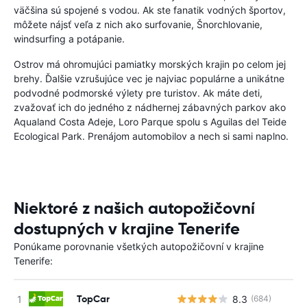
väčšina sú spojené s vodou. Ak ste fanatik vodných športov,
môžete nájsť veľa z nich ako surfovanie, Šnorchlovanie,
windsurfing a potápanie.
Ostrov má ohromujúci pamiatky morských krajin po celom jej
brehy. Ďalšie vzrušujúce vec je najviac populárne a unikátne
podvodné podmorské výlety pre turistov. Ak máte deti,
zvažovať ich do jedného z nádhernej zábavných parkov ako
Aqualand Costa Adeje, Loro Parque spolu s Aguilas del Teide
Ecological Park. Prenájom automobilov a nech si sami naplno.
Niektoré z našich autopožičovní
dostupných v krajine Tenerife
Ponúkame porovnanie všetkých autopožičovní v krajine
Tenerife:
TopCar
8.3
(684)