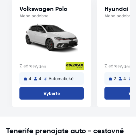
Volkswagen Polo
Hyundai i1
Alebo podobne
Alebo podobne
Z adresy
Z adresy
/deň
/deň
4
4
Automatické
2
4
A
Vyberte
Vyb
Tenerife prenajate auto - cestovné