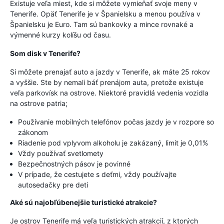
Existuje veľa miest, kde si môžete vymieňať svoje meny v
Tenerife. Opäť Tenerife je v Španielsku a menou používa v
Španielsku je Euro. Tam sú bankovky a mince rovnaké a
výmenné kurzy kolíšu od času.
Som disk v Tenerife?
Si môžete prenajať auto a jazdy v Tenerife, ak máte 25 rokov
a vyššie. Ste by nemali báť prenájom auta, pretože existuje
veľa parkovísk na ostrove. Niektoré pravidlá vedenia vozidla
na ostrove patria;
Používanie mobilných telefónov počas jazdy je v rozpore so
zákonom
Riadenie pod vplyvom alkoholu je zakázaný, limit je 0,01%
Vždy používať svetlomety
Bezpečnostných pásov je povinné
V prípade, že cestujete s deťmi, vždy používajte
autosedačky pre deti
Aké sú najobľúbenejšie turistické atrakcie?
Je ostrov Tenerife má veľa turistických atrakcií, z ktorých