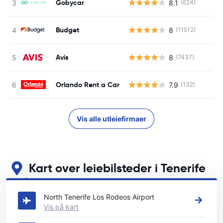
Gobycar
8.1
(624)
Budget
8
(11512)
Avis
8
(7437)
Orlando Rent a Car
7.9
(132)
Vis alle utleiefirmaer
Kart over leiebilsteder i Tenerife
Se våre viktigste bilutleiesteder i Tenerife
North Tenerife Los Rodeos Airport
Vis på kart