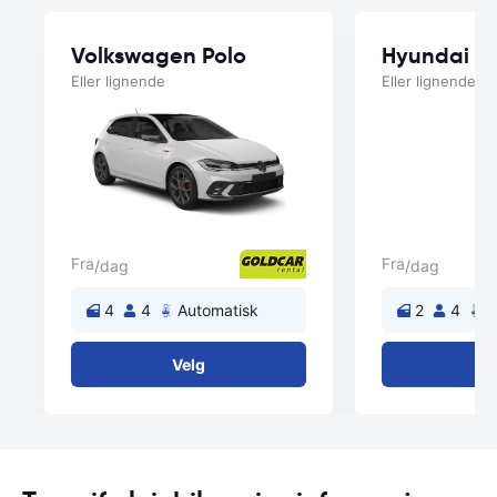
Volkswagen Polo
Hyundai i1
Eller lignende
Eller lignende
Fra
Fra
/dag
/dag
4
4
Automatisk
2
4
A
Velg
V