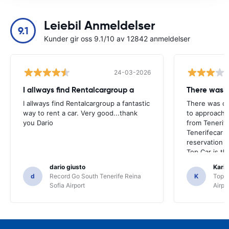
Leiebil Anmeldelser
9.1
Kunder gir oss 9.1/10 av 12842 anmeldelser
24-03-2026
I allways find Rentalcargroup a
There was 
I allways find Rentalcargroup a fantastic
There was co
way to rent a car. Very good...thank
to approach a
you Dario
from Tenerife
Tenerifecar 
reservation e
Top Car is th
dario giusto
Kari 
d
Record Go South Tenerife Reina
K
TopCa
Sofia Airport
Airpo