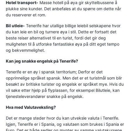
Hotel transport-
Masse hotell på øya gir skyttelbussene å
plukke sine kunder. Det anbefales at du spørre om dette når
du reserverer et rom.
Bil utleie-
Tenerife har utallige billige leiebil selskapene hvor
du kan leie en bil og turnere øya i stil. Dette er fortsatt det
beste reiser alternativet til en turist, fordi det gir deg
muligheten til å utforske fantastiske øya på ditt eget tempo
og bekvemmelighet.
Kan jeg snakke engelsk på Tenerife?
Tenerife er en øy i spansk territorium; Derfor er det
opprinnelige språket spansk. Men det er et turistmål som blir
besøkt av britiske turister og engelsk er språket mye. Hvis du
vil søke etter hjelp på flyplassen, for eksempel Bilutleie, kan
tjenesteleverandører snakke på engelsk.
Hva med Valutaveksling?
Det er mange steder hvor du kan utveksle valuta i Tenerife.
Igjen, Tenerife er i Spania, og valutaen som brukes i Spania er
Euro. Det er både sedler og mynter av samme valutakursene