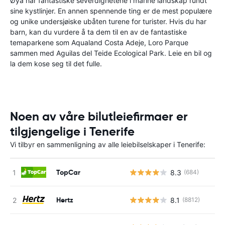
Øya har fantastiske severdighetene i marine landskap rundt
sine kystlinjer. En annen spennende ting er de mest populære
og unike undersjøiske ubåten turene for turister. Hvis du har
barn, kan du vurdere å ta dem til en av de fantastiske
temaparkene som Aqualand Costa Adeje, Loro Parque
sammen med Aguilas del Teide Ecological Park. Leie en bil og
la dem kose seg til det fulle.
Noen av våre bilutleiefirmaer er
tilgjengelige i Tenerife
Vi tilbyr en sammenligning av alle leiebilselskaper i Tenerife:
TopCar
8.3
(684)
Hertz
8.1
(8812)