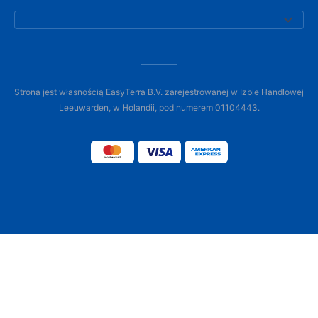
Strona jest własnością EasyTerra B.V. zarejestrowanej w Izbie Handlowej
Leeuwarden, w Holandii, pod numerem 01104443.