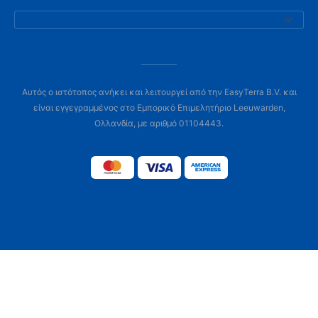
Αυτός ο ιστότοπος ανήκει και λειτουργεί από την EasyTerra B.V. και
είναι εγγεγραμμένος στο Εμπορικό Επιμελητήριο Leeuwarden,
Ολλανδία, με αριθμό 01104443.